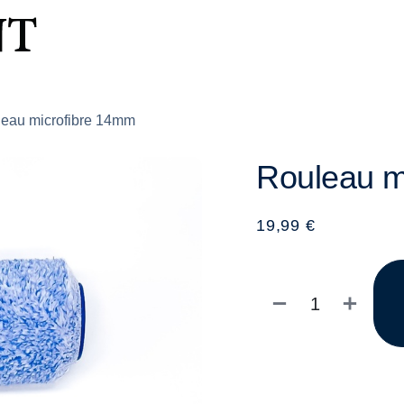
Peinture
Nettoyant
Notre h
eau microfibre 14mm
Rouleau m
19,99
€