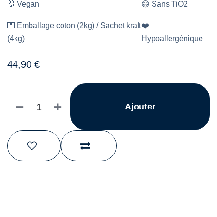
🐰
Vegan
😄
Sans TiO2
💌
Emballage coton (2kg) / Sachet kraft
❤️
(4kg)
Hypoallergénique
44,90
€
Ajouter