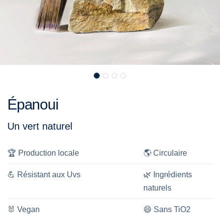
Épanoui
Un vert naturel
🏆
Production locale
🌎
Circulaire
💪
Résistant aux Uvs
🌿
Ingrédients
naturels
🐰
Vegan
😄
Sans TiO2