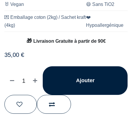
🐰
Vegan
😄
Sans TiO2
💌
Emballage coton (2kg) / Sachet kraft
❤️
(4kg)
Hypoallergénique
🎁
Livraison Gratuite à partir de 90€
35,00
€
Ajouter