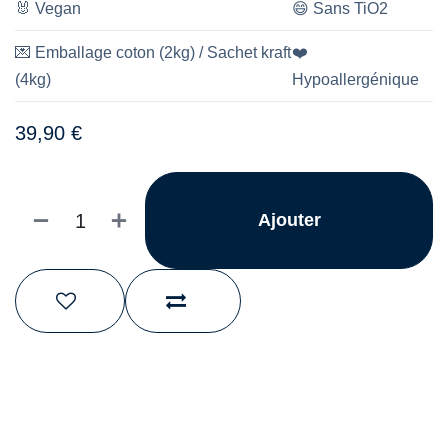
🐰
Vegan
😄
Sans TiO2
💌
Emballage coton (2kg) / Sachet kraft
❤️
(4kg)
Hypoallergénique
39,90
€
Ajouter