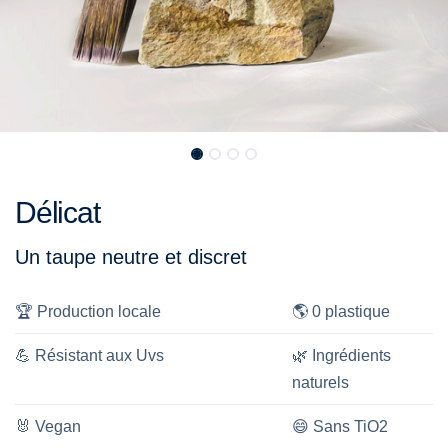
Délicat
Un taupe neutre et discret
🏆
Production locale
🌎
0 plastique
💪
Résistant aux Uvs
🌿
Ingrédients
naturels
🐰
Vegan
😄
Sans TiO2