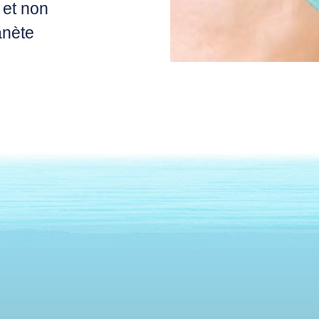
 et non
anète