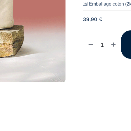
💌
Emballage coton (2kg
39,90
€