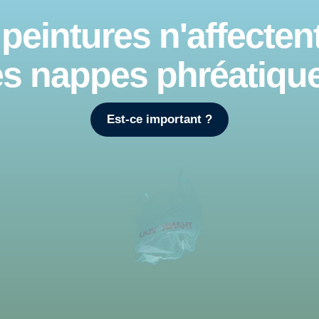
peintures n'affecten
es nappes phréatiqu
Est-ce important ?