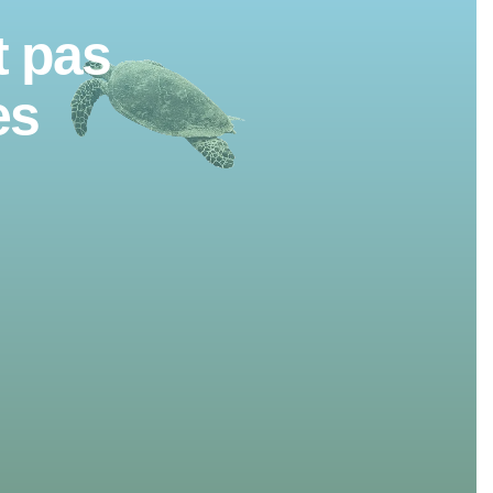
t pas
es