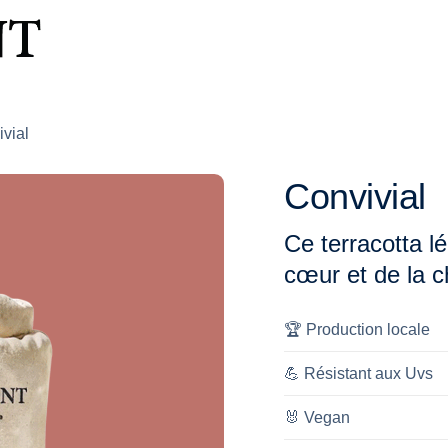
Peinture
Nettoyant
Notre h
vial
Convivial
Ce terracotta l
cœur et de la c
🏆
Production locale
💪
Résistant aux Uvs
🐰
Vegan