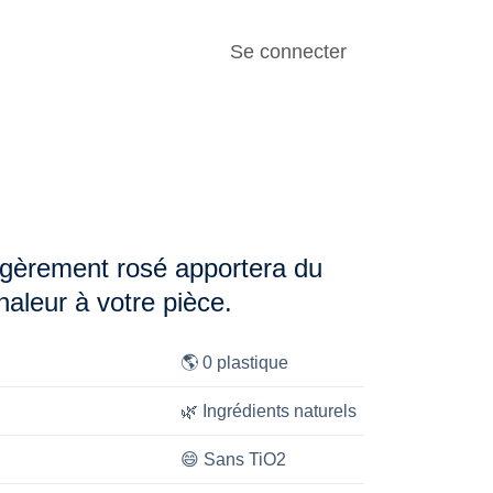
istoire
Se connecter
égèrement rosé apportera du
haleur à votre pièce.
🌎
0 plastique
🌿
Ingrédients naturels
😄
Sans TiO2