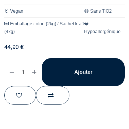
🐰
Vegan
😄
Sans TiO2
💌
Emballage coton (2kg) / Sachet kraft
❤️
(4kg)
Hypoallergénique
44,90
€
Ajouter