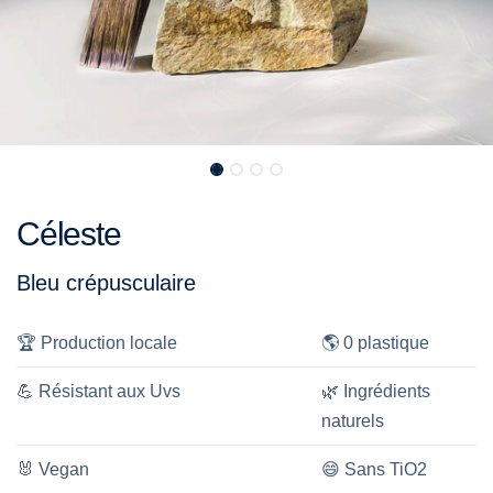
Céleste
Bleu crépusculaire
🏆
Production locale
🌎
0 plastique
💪
Résistant aux Uvs
🌿
Ingrédients
naturels
🐰
Vegan
😄
Sans TiO2