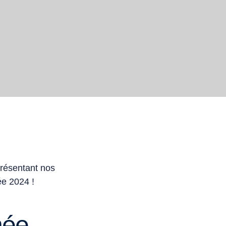
présentant nos
ée 2024 !
née