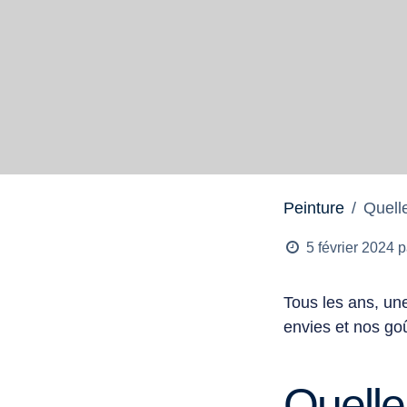
Peinture
Quell
5 février 2024
p
T
ous les ans, u
envies et nos go
Quelle