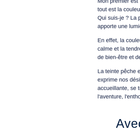
Mon premier est 
tout est la couleu
Qui suis-je ? La 
apporte une lumiè
En effet, la coul
calme et la tend
de bien-être et 
La
teinte pêche
e
exprime nos dési
accueillante, se 
l'aventure, l'ent
Avec