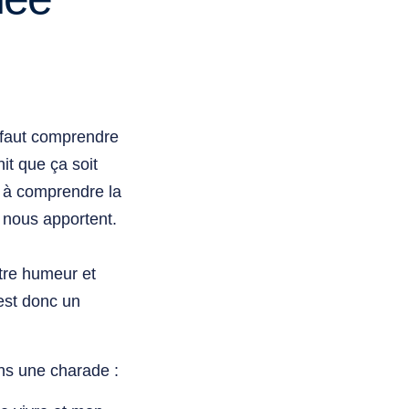
 faut comprendre
nit que ça soit
r à comprendre la
s nous apportent.
otre humeur et
’est donc un
ns une charade :