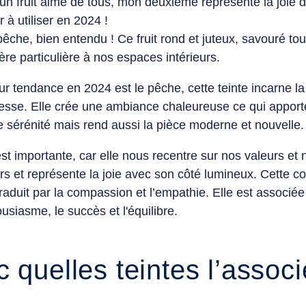
un fruit aimé de tous, mon deuxième représente la joie d
r à utiliser en 2024 !
pêche, bien entendu ! Ce fruit rond et juteux, savouré tout
re particulière à nos espaces intérieurs.
eur tendance en 2024 est le
pêche,
cette teinte incarne la
resse. Elle crée une ambiance chaleureuse ce qui apport
de sérénité mais rend aussi la pièce moderne et nouvelle
st importante, car elle nous recentre sur nos valeurs et 
rs et représente la joie avec son côté lumineux. Cette c
traduit par la compassion et l’empathie. Elle est associée 
housiasme, le succès et l'équilibre.
 quelles teintes l’assoc