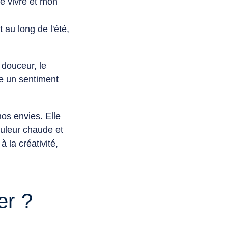
e vivre et mon
 au long de l'été,
 douceur, le
e un sentiment
.
nos envies. Elle
ouleur chaude et
à la créativité,
ier ?